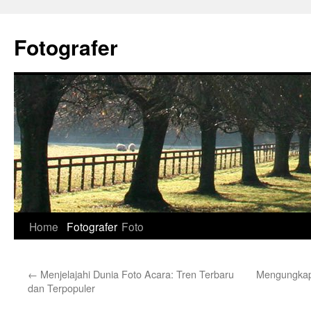
Skip
to
Fotografer
content
Home
Fotografer
Foto
←
Menjelajahi Dunia Foto Acara: Tren Terbaru
Mengungkap
dan Terpopuler