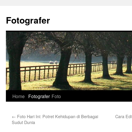
Skip
to
Fotografer
content
Home
Fotografer
Foto
←
Foto Hari Ini: Potret Kehidupan di Berbagai
Cara Edi
Sudut Dunia