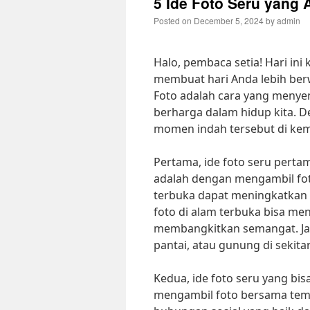
5 Ide Foto Seru yang
Posted on
December 5, 2024
by
admin
Halo, pembaca setia! Hari ini
membuat hari Anda lebih berw
Foto adalah cara yang men
berharga dalam hidup kita. 
momen indah tersebut di kem
Pertama, ide foto seru perta
adalah dengan mengambil foto
terbuka dapat meningkatkan
foto di alam terbuka bisa m
membangkitkan semangat. Jad
pantai, atau gunung di sekita
Kedua, ide foto seru yang bi
mengambil foto bersama tema