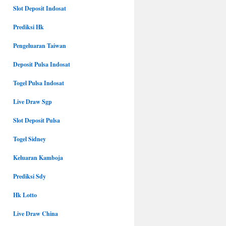
Slot Deposit Indosat
Prediksi Hk
Pengeluaran Taiwan
Deposit Pulsa Indosat
Togel Pulsa Indosat
Live Draw Sgp
Slot Deposit Pulsa
Togel Sidney
Keluaran Kamboja
Prediksi Sdy
Hk Lotto
Live Draw China