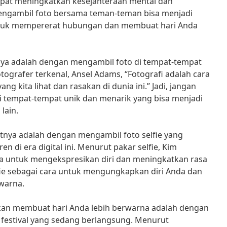
apat meningkatkan kesejahteraan mental dan
mengambil foto bersama teman-teman bisa menjadi
tuk mempererat hubungan dan membuat hari Anda
utnya adalah dengan mengambil foto di tempat-tempat
tografer terkenal, Ansel Adams, “Fotografi adalah cara
g kita lihat dan rasakan di dunia ini.” Jadi, jangan
i tempat-tempat unik dan menarik yang bisa menjadi
lain.
utnya adalah dengan mengambil foto selfie yang
ren di era digital ini. Menurut pakar selfie, Kim
ara untuk mengekspresikan diri dan meningkatkan rasa
selfie sebagai cara untuk mengungkapkan diri Anda dan
warna.
 akan membuat hari Anda lebih berwarna adalah dengan
 festival yang sedang berlangsung. Menurut