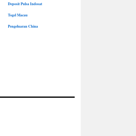
Deposit Pulsa Indosat
Togel Macau
Pengeluaran China