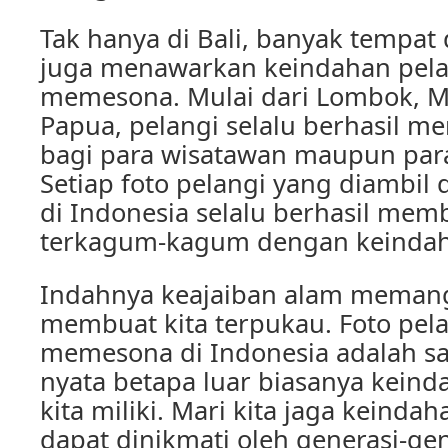
Tak hanya di Bali, banyak tempat 
juga menawarkan keindahan pela
memesona. Mulai dari Lombok, M
Papua, pelangi selalu berhasil me
bagi para wisatawan maupun para
Setiap foto pelangi yang diambil 
di Indonesia selalu berhasil mem
terkagum-kagum dengan keinda
Indahnya keajaiban alam memang 
membuat kita terpukau. Foto pel
memesona di Indonesia adalah sa
nyata betapa luar biasanya kein
kita miliki. Mari kita jaga keindah
dapat dinikmati oleh generasi-ge