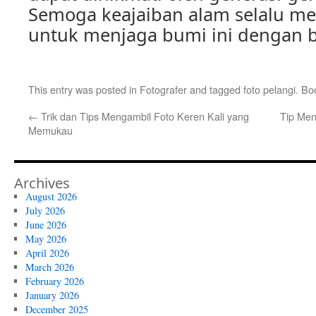
Semoga keajaiban alam selalu men
untuk menjaga bumi ini dengan b
This entry was posted in
Fotografer
and tagged
foto pelangi
. Bo
←
Trik dan Tips Mengambil Foto Keren Kali yang
Tip Men
Memukau
Archives
August 2026
July 2026
June 2026
May 2026
April 2026
March 2026
February 2026
January 2026
December 2025