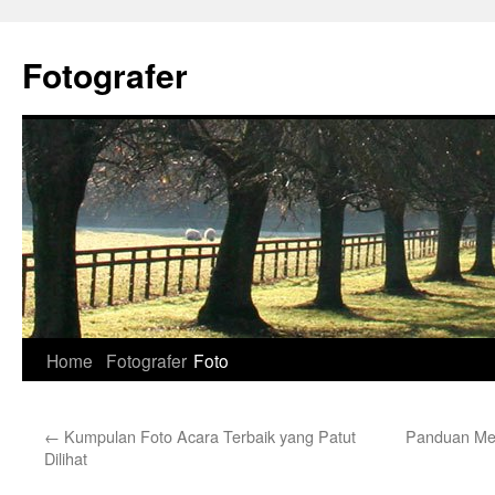
Skip
to
Fotografer
content
Home
Fotografer
Foto
←
Kumpulan Foto Acara Terbaik yang Patut
Panduan Mem
Dilihat