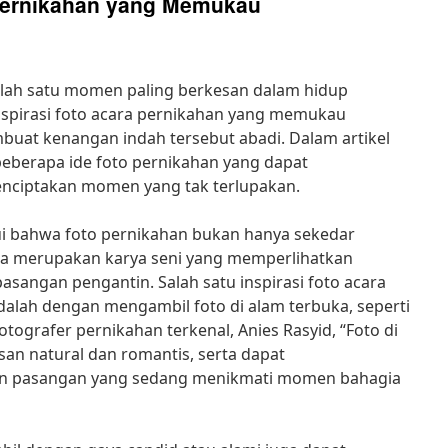
 Pernikahan yang Memukau
lah satu momen paling berkesan dalam hidup
inspirasi foto acara pernikahan yang memukau
buat kenangan indah tersebut abadi. Dalam artikel
 beberapa ide foto pernikahan yang dapat
nciptakan momen yang tak terlupakan.
ui bahwa foto pernikahan bukan hanya sekedar
uga merupakan karya seni yang memperlihatkan
sangan pengantin. Salah satu inspirasi foto acara
lah dengan mengambil foto di alam terbuka, seperti
tografer pernikahan terkenal, Anies Rasyid, “Foto di
an natural dan romantis, serta dapat
n pasangan yang sedang menikmati momen bahagia