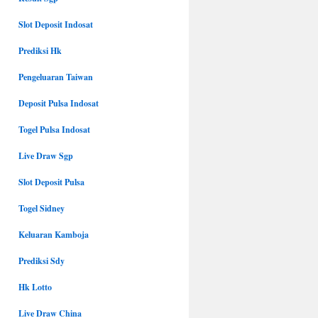
Slot Deposit Indosat
Prediksi Hk
Pengeluaran Taiwan
Deposit Pulsa Indosat
Togel Pulsa Indosat
Live Draw Sgp
Slot Deposit Pulsa
Togel Sidney
Keluaran Kamboja
Prediksi Sdy
Hk Lotto
Live Draw China