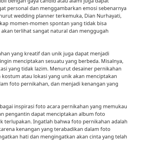
ambil dengan gaya candid atau alami juga dapat
gat personal dan menggambarkan emosi sebenarnya
nurut wedding planner terkemuka, Dian Nurhayati,
kap momen-momen spontan yang tidak bisa
a akan terlihat sangat natural dan menggugah
kahan yang kreatif dan unik juga dapat menjadi
 ingin menciptakan sesuatu yang berbeda. Misalnya,
si yang tidak lazim. Menurut desainer pernikahan
a kostum atau lokasi yang unik akan menciptakan
alam foto pernikahan, dan menjadi kenangan yang
gai inspirasi foto acara pernikahan yang memukau
an pengantin dapat menciptakan album foto
k terlupakan. Ingatlah bahwa foto pernikahan adalah
 karena kenangan yang terabadikan dalam foto
ngatkan hati dan mengingatkan akan cinta yang telah