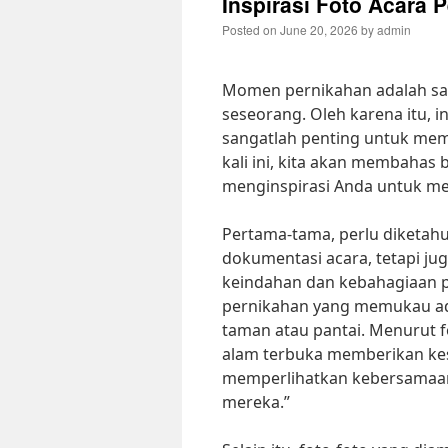
Inspirasi Foto Acara
Posted on
June 20, 2026
by
admin
Momen pernikahan adalah sa
seseorang. Oleh karena itu, 
sangatlah penting untuk mem
kali ini, kita akan membahas
menginspirasi Anda untuk me
Pertama-tama, perlu diketah
dokumentasi acara, tetapi j
keindahan dan kebahagiaan pa
pernikahan yang memukau ada
taman atau pantai. Menurut fo
alam terbuka memberikan kes
memperlihatkan kebersamaa
mereka.”