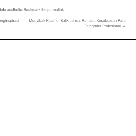
foto aesthetic
. Bookmark the
permalink
.
nginspirasi
Menyibak Kisah di Balik Lensa: Rahasia Kesuksesan Para
Fotografer Profesional
→