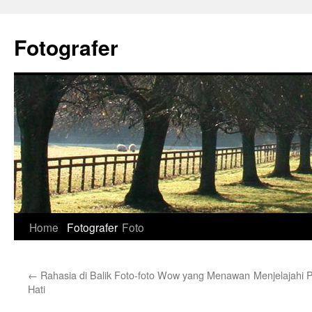
Skip
to
Fotografer
content
Home
Fotografer
Foto
←
Rahasia di Balik Foto-foto Wow yang Menawan
Menjelajahi 
Hati