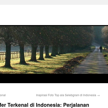
ional
Inspirasi Foto Top ala Selebgram di Indonesia
→
er Terkenal di Indonesia: Perjalanan