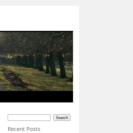
Search
Recent Posts