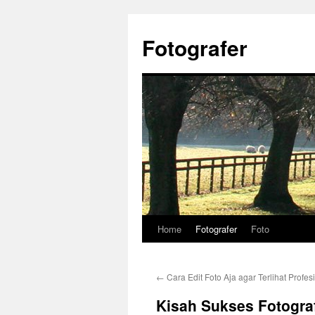
Skip
to
Fotografer
content
Home
Fotografer
Foto
←
Cara Edit Foto Aja agar Terlihat Profes
Kisah Sukses Fotograf