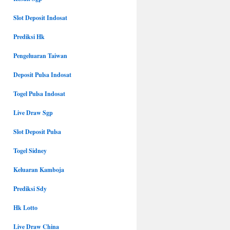
Slot Deposit Indosat
Prediksi Hk
Pengeluaran Taiwan
Deposit Pulsa Indosat
Togel Pulsa Indosat
Live Draw Sgp
Slot Deposit Pulsa
Togel Sidney
Keluaran Kamboja
Prediksi Sdy
Hk Lotto
Live Draw China