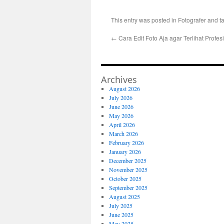
This entry was posted in
Fotografer
and t
←
Cara Edit Foto Aja agar Terlihat Profes
Archives
August 2026
July 2026
June 2026
May 2026
April 2026
March 2026
February 2026
January 2026
December 2025
November 2025
October 2025
September 2025
August 2025
July 2025
June 2025
May 2025