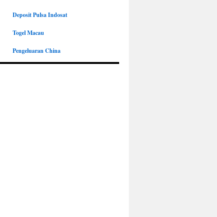
Deposit Pulsa Indosat
Togel Macau
Pengeluaran China