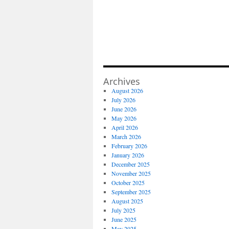
Archives
August 2026
July 2026
June 2026
May 2026
April 2026
March 2026
February 2026
January 2026
December 2025
November 2025
October 2025
September 2025
August 2025
July 2025
June 2025
May 2025