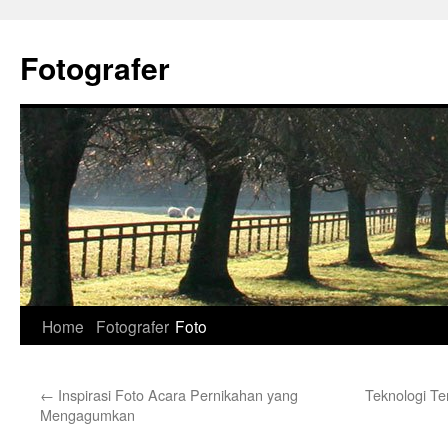
Skip
to
Fotografer
content
Home
Fotografer
Foto
←
Inspirasi Foto Acara Pernikahan yang
Teknologi T
Mengagumkan