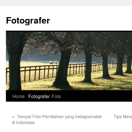
Skip
to
Fotografer
content
Home
Fotografer
Foto
←
Tempat Foto Pernikahan yang Instagramable
Tips Men
di Indonesia