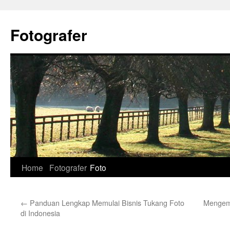
Skip
to
Fotografer
content
Home
Fotografer
Foto
←
Panduan Lengkap Memulai Bisnis Tukang Foto
Mengem
di Indonesia