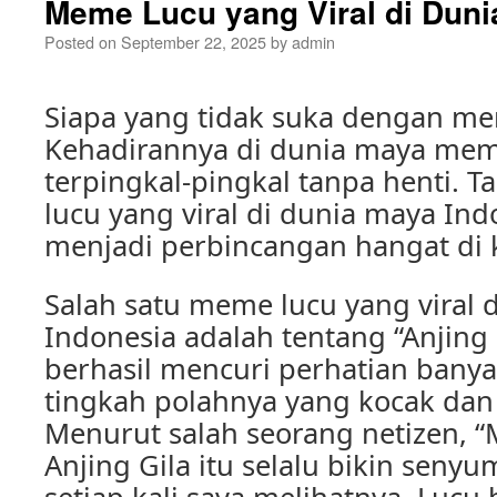
Meme Lucu yang Viral di Duni
Posted on
September 22, 2025
by
admin
Siapa yang tidak suka dengan me
Kehadirannya di dunia maya memb
terpingkal-pingkal tanpa henti. T
lucu yang viral di dunia maya Ind
menjadi perbincangan hangat di 
Salah satu meme lucu yang viral 
Indonesia adalah tentang “Anjing 
berhasil mencuri perhatian bany
tingkah polahnya yang kocak d
Menurut salah seorang netizen, 
Anjing Gila itu selalu bikin seny