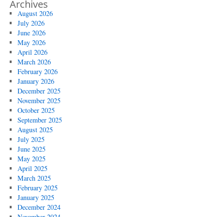
Archives
August 2026
July 2026
June 2026
May 2026
April 2026
March 2026
February 2026
January 2026
December 2025
November 2025
October 2025
September 2025
August 2025
July 2025
June 2025
May 2025
April 2025
March 2025
February 2025
January 2025
December 2024
November 2024