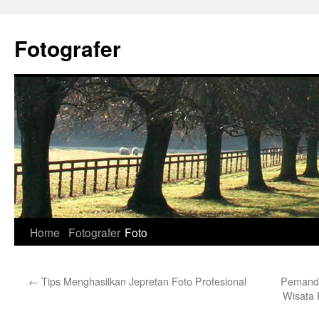
Skip
to
Fotografer
content
Home
Fotografer
Foto
←
Tips Menghasilkan Jepretan Foto Profesional
Pemand
Wisata 