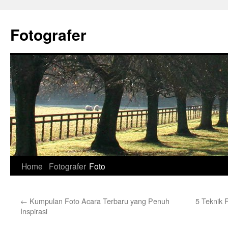
Skip
to
Fotografer
content
Home
Fotografer
Foto
←
Kumpulan Foto Acara Terbaru yang Penuh
5 Teknik 
Inspirasi