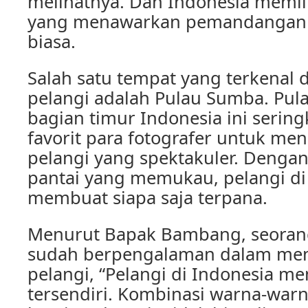
melihatnya. Dan Indonesia memil
yang menawarkan pemandangan p
biasa.
Salah satu tempat yang terkenal
pelangi adalah Pulau Sumba. Pula
bagian timur Indonesia ini sering
favorit para fotografer untuk me
pelangi yang spektakuler. Dengan
pantai yang memukau, pelangi d
membuat siapa saja terpana.
Menurut Bapak Bambang, seorang
sudah berpengalaman dalam men
pelangi, “Pelangi di Indonesia me
tersendiri. Kombinasi warna-warni