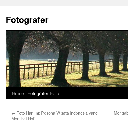
Skip
to
Fotografer
content
Home
Fotografer
Foto
←
Foto Hari Ini: Pesona Wisata Indonesia yang
Mengab
Memikat Hati