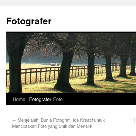
Skip
to
Fotografer
content
Home
Fotografer
Foto
←
Menjelajahi Dunia Fotografi: Ide Kreatif untuk
Menciptakan Foto yang Unik dan Menarik