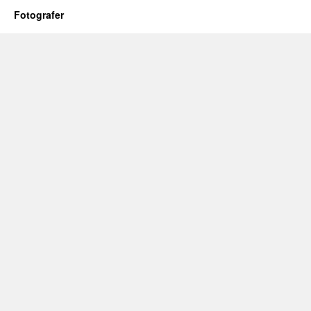
Fotografer