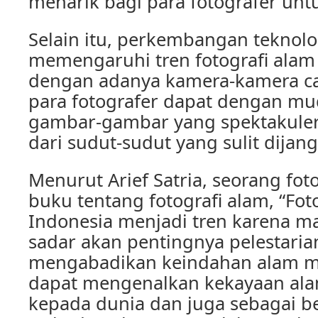
menarik bagi para fotografer unt
Selain itu, perkembangan teknolo
memengaruhi tren fotografi alam 
dengan adanya kamera-kamera ca
para fotografer dapat dengan m
gambar-gambar yang spektakuler 
dari sudut-sudut yang sulit dijan
Menurut Arief Satria, seorang fot
buku tentang fotografi alam, “Fot
Indonesia menjadi tren karena m
sadar akan pentingnya pelestari
mengabadikan keindahan alam mel
dapat mengenalkan kekayaan ala
kepada dunia dan juga sebagai be