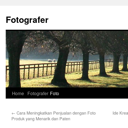
Skip
to
Fotografer
content
Home
Fotografer
Foto
←
Cara Meningkatkan Penjualan dengan Foto
Ide Kre
Produk yang Menarik dan Paten