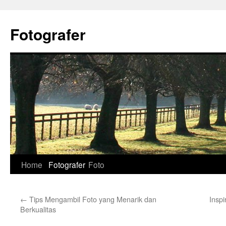
Skip
to
Fotografer
content
Home
Fotografer
Foto
←
Tips Mengambil Foto yang Menarik dan
Insp
Berkualitas