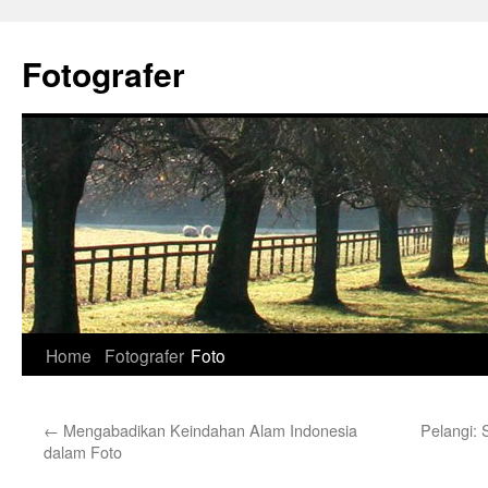
Skip
to
Fotografer
content
Home
Fotografer
Foto
←
Mengabadikan Keindahan Alam Indonesia
Pelangi: 
dalam Foto