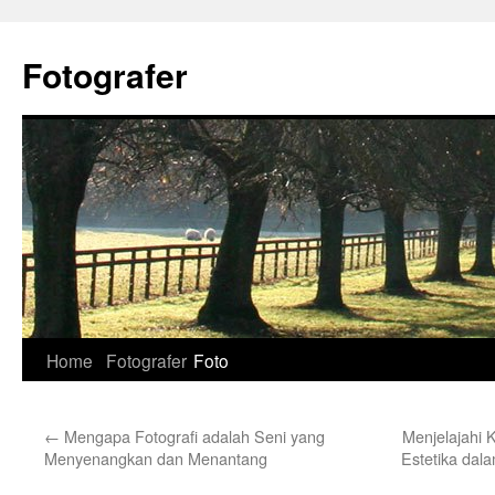
Skip
to
Fotografer
content
Home
Fotografer
Foto
←
Mengapa Fotografi adalah Seni yang
Menjelajahi
Menyenangkan dan Menantang
Estetika dal