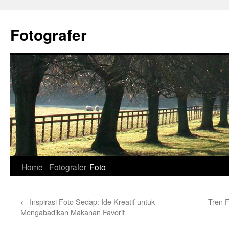
Skip
to
Fotografer
content
Home
Fotografer
Foto
←
Inspirasi Foto Sedap: Ide Kreatif untuk
Tren F
Mengabadikan Makanan Favorit