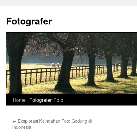
Skip
to
Fotografer
content
Home
Fotografer
Foto
←
Eksplorasi Keindahan Foto Gedung di
Indonesia