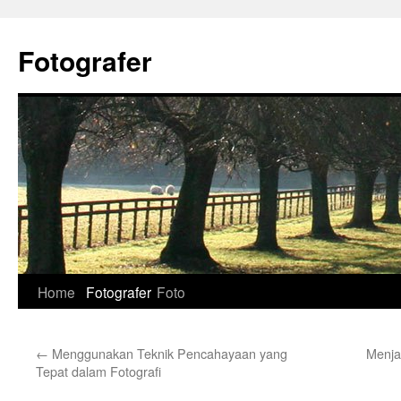
Skip
to
Fotografer
content
Home
Fotografer
Foto
←
Menggunakan Teknik Pencahayaan yang
Menja
Tepat dalam Fotografi