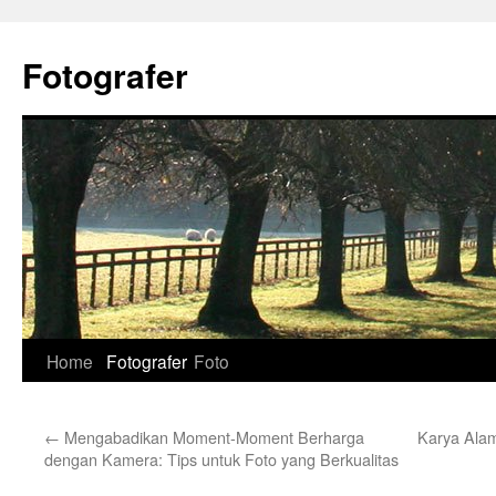
Skip
to
Fotografer
content
Home
Fotografer
Foto
←
Mengabadikan Moment-Moment Berharga
Karya Alam
dengan Kamera: Tips untuk Foto yang Berkualitas