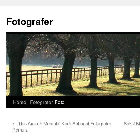
Skip
to
Fotografer
content
Home
Fotografer
Foto
←
Tips Ampuh Memulai Karir Sebagai Fotografer
Saksi B
Pemula