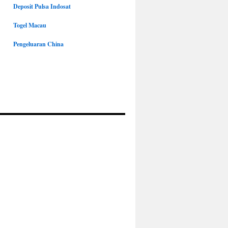
Deposit Pulsa Indosat
Togel Macau
Pengeluaran China