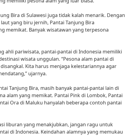
 memiliki pesona alam yang luar biasa.
njung Bira di Sulawesi juga tidak kalah menarik. Dengan
 laut yang biru jernih, Pantai Tanjung Bira
g memikat. Banyak wisatawan yang terpesona
ahli pariwisata, pantai-pantai di Indonesia memiliki
destinasi wisata unggulan. “Pesona alam pantai di
disangkal. Kita harus menjaga kelestariannya agar
mendatang,” ujarnya.
tai Tanjung Bira, masih banyak pantai-pantai lain di
na alam yang memikat. Pantai Pink di Lombok, Pantai
ntai Ora di Maluku hanyalah beberapa contoh pantai
nasi liburan yang menakjubkan, jangan ragu untuk
ntai di Indonesia. Keindahan alamnya yang memukau