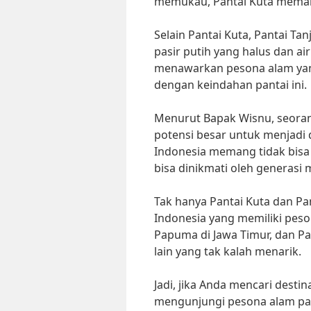
memukau, Pantai Kuta memang
Selain Pantai Kuta, Pantai Ta
pasir putih yang halus dan air
menawarkan pesona alam yan
dengan keindahan pantai ini.
Menurut Bapak Wisnu, seorang 
potensi besar untuk menjadi 
Indonesia memang tidak bisa 
bisa dinikmati oleh generasi 
Tak hanya Pantai Kuta dan Pan
Indonesia yang memiliki peso
Papuma di Jawa Timur, dan Pa
lain yang tak kalah menarik.
Jadi, jika Anda mencari desti
mengunjungi pesona alam pa