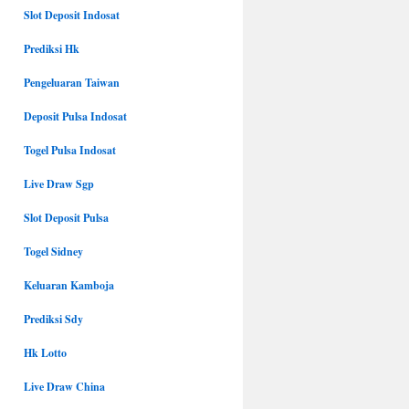
Slot Deposit Indosat
Prediksi Hk
Pengeluaran Taiwan
Deposit Pulsa Indosat
Togel Pulsa Indosat
Live Draw Sgp
Slot Deposit Pulsa
Togel Sidney
Keluaran Kamboja
Prediksi Sdy
Hk Lotto
Live Draw China