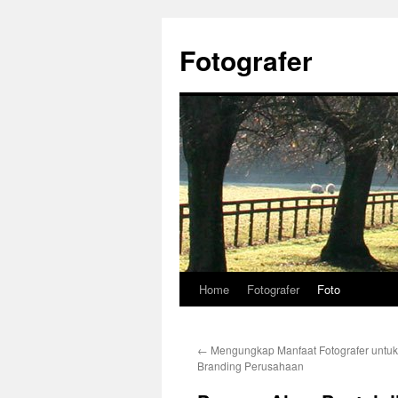
Skip
to
Fotografer
content
Home
Fotografer
Foto
←
Mengungkap Manfaat Fotografer untu
Branding Perusahaan