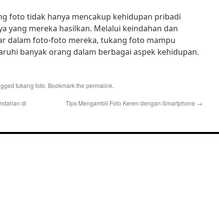
ng foto tidak hanya mencakup kehidupan pribadi
rya yang mereka hasilkan. Melalui keindahan dan
car dalam foto-foto mereka, tukang foto mampu
ruhi banyak orang dalam berbagai aspek kehidupan.
agged
tukang foto
. Bookmark the
permalink
.
indahan di
Tips Mengambil Foto Keren dengan Smartphone
→