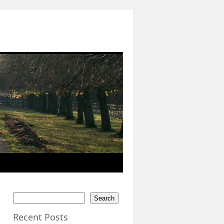
Search
Recent Posts