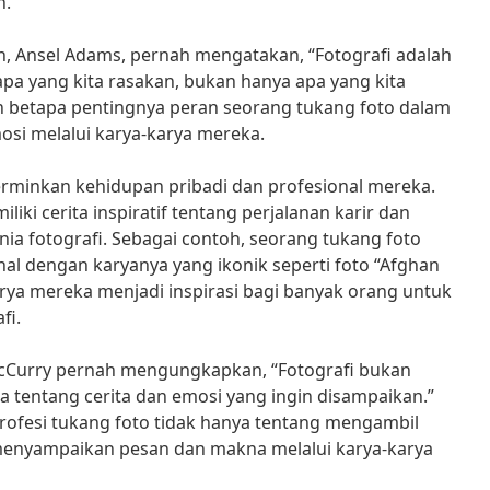
n.
, Ansel Adams, pernah mengatakan, “Fotografi adalah
a yang kita rasakan, bukan hanya apa yang kita
an betapa pentingnya peran seorang tukang foto dalam
i melalui karya-karya mereka.
erminkan kehidupan pribadi dan profesional mereka.
iki cerita inspiratif tentang perjalanan karir dan
a fotografi. Sebagai contoh, seorang tukang foto
nal dengan karyanya yang ikonik seperti foto “Afghan
arya mereka menjadi inspirasi bagi banyak orang untuk
fi.
Curry pernah mengungkapkan, “Fotografi bukan
ga tentang cerita dan emosi yang ingin disampaikan.”
rofesi tukang foto tidak hanya tentang mengambil
 menyampaikan pesan dan makna melalui karya-karya