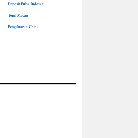
Deposit Pulsa Indosat
Togel Macau
Pengeluaran China