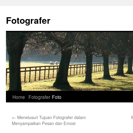
Skip
to
Fotografer
content
Home
Fotografer
Foto
←
Menelusuri Tujuan Fotografer dalam
Menyampaikan Pesan dan Emosi