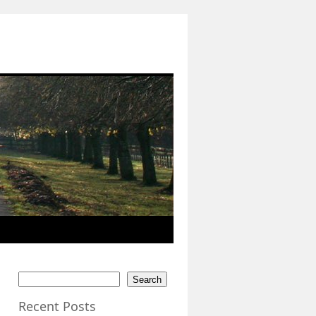
Search
Recent Posts