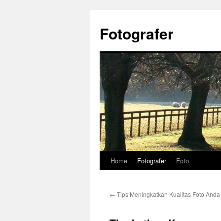
Skip
to
Fotografer
content
Home
Fotografer
Foto
←
Tips Meningkatkan Kualitas Foto Anda