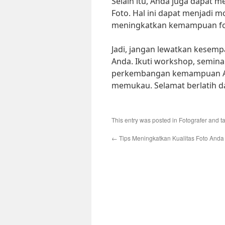
Selain itu, Anda juga dapat m
Foto. Hal ini dapat menjadi m
meningkatkan kemampuan fot
Jadi, jangan lewatkan kesem
Anda. Ikuti workshop, seminar
perkembangan kemampuan And
memukau. Selamat berlatih d
This entry was posted in
Fotografer
and t
←
Tips Meningkatkan Kualitas Foto Anda