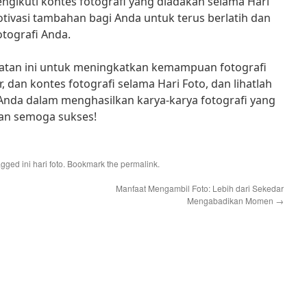
engikuti kontes fotografi yang diadakan selama Hari
otivasi tambahan bagi Anda untuk terus berlatih dan
ografi Anda.
patan ini untuk meningkatkan kemampuan fotografi
, dan kontes fotografi selama Hari Foto, dan lihatlah
a dalam menghasilkan karya-karya fotografi yang
an semoga sukses!
agged
ini hari foto
. Bookmark the
permalink
.
Manfaat Mengambil Foto: Lebih dari Sekedar
Mengabadikan Momen
→