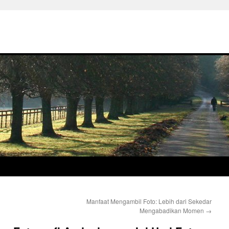
Manfaat Mengambil Foto: Lebih dari Sekedar
Mengabadikan Momen
→