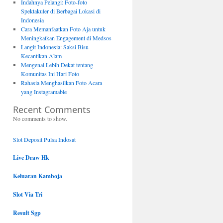
Indahnya Pelangi: Foto-foto
Spektakuler di Berbagai Lokasi di
Indonesia
Cara Memanfaatkan Foto Aja untuk
Meningkatkan Engagement di Medsos
Langit Indonesia: Saksi Bisu
Kecantikan Alam
Mengenal Lebih Dekat tentang
Komunitas Ini Hari Foto
Rahasia Menghasilkan Foto Acara
yang Instagramable
Recent Comments
No comments to show.
Slot Deposit Pulsa Indosat
Live Draw Hk
Keluaran Kamboja
Slot Via Tri
Result Sgp