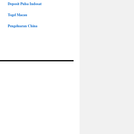
Deposit Pulsa Indosat
Togel Macau
Pengeluaran China