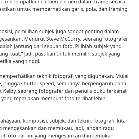
seni menempatkan elemen-elemen dalam frame secara
pastikan untuk memperhatikan garis, pola, dan framing
sisi, pemilihan subjek juga sangat penting dalam
esankan. Menurut Steve McCurry, seorang fotografer
adalah jantung dari sebuah foto. Pilihlah subjek yang
ang kuat.” Jadi, pastikan untuk memilih subjek yang
etika yang tinggi.
k memperhatikan teknik fotografi yang digunakan. Mulai
re, hingga shutter speed, semuanya berpengaruh pada
tt Kelby, seorang fotografer dan penulis buku terkenal,
 yang tepat akan membuat foto terlihat lebih
yaan, komposisi, subjek, dan teknik fotografi, kita
g mengesankan dan memukau. Jadi, jangan ragu
l foto hari ini yang mengesankan dan temukan