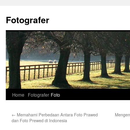
Skip
to
Fotografer
content
Home
Fotografer
Foto
←
Memahami Perbedaan Antara Foto Prawed
Mengemb
dan Foto Prewed di Indonesia