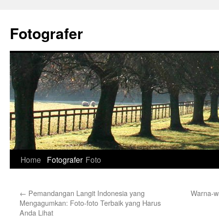
Skip
to
Fotografer
content
Home
Fotografer
Foto
←
Pemandangan Langit Indonesia yang
Warna-wa
Mengagumkan: Foto-foto Terbaik yang Harus
Anda Lihat