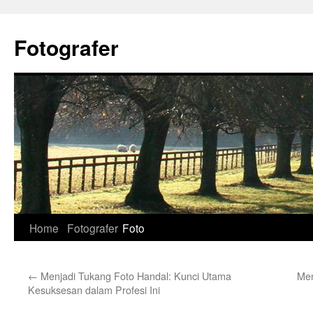
Skip
to
Fotografer
content
Home
Fotografer
Foto
←
Menjadi Tukang Foto Handal: Kunci Utama
Men
Kesuksesan dalam Profesi Ini