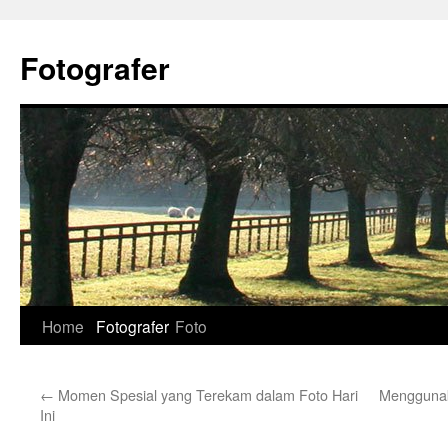
Skip
to
Fotografer
content
Home
Fotografer
Foto
←
Momen Spesial yang Terekam dalam Foto Hari
Menggunak
Ini