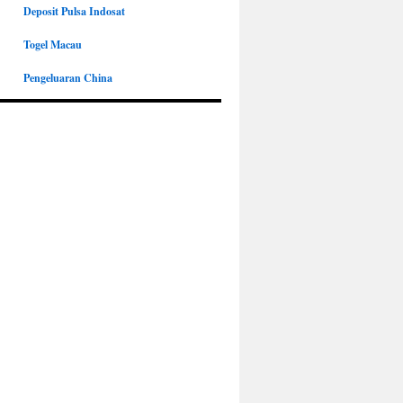
Deposit Pulsa Indosat
Togel Macau
Pengeluaran China