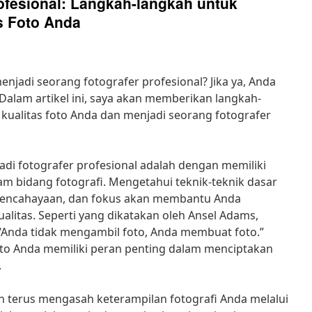
ofesional: Langkah-langkah untuk
s Foto Anda
njadi seorang fotografer profesional? Jika ya, Anda
 Dalam artikel ini, saya akan memberikan langkah-
kualitas foto Anda dan menjadi seorang fotografer
di fotografer profesional adalah dengan memiliki
m bidang fotografi. Mengetahui teknik-teknik dasar
, pencahayaan, dan fokus akan membantu Anda
alitas. Seperti yang dikatakan oleh Ansel Adams,
 “Anda tidak mengambil foto, Anda membuat foto.”
 foto Anda memiliki peran penting dalam menciptakan
.
 terus mengasah keterampilan fotografi Anda melalui