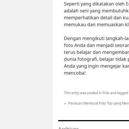
Seperti yang dikatakan oleh 
adalah seni yang membutuhkan
memperhatikan detail dan kua
memukau dan memuaskan kli
Dengan mengikuti langkah-la
foto Anda dan menjadi seoran
terus belajar dan mengemban
dunia fotografi, belajar tida
Anda yang ingin mengejar kar
mencoba!
This entry was posted in
Foto
and tagged
←
Panduan Membuat Foto Top yang Menar