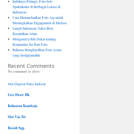
Indahnya Pelangi: Foto-foto
Spektakuler di Berbagai Lokasi di
Indonesia
Cara Memanfaatkan Foto Aja untuk
Meningkatkan Engagement di Medsos
Langit Indonesia: Saksi Bisu
Kecantikan Alam
Mengenal Lebih Dekat tentang
Komunitas Ini Hari Foto
Rahasia Menghasilkan Foto Acara
yang Instagramable
Recent Comments
No comments to show.
Slot Deposit Pulsa Indosat
Live Draw Hk
Keluaran Kamboja
Slot Via Tri
Result Sgp