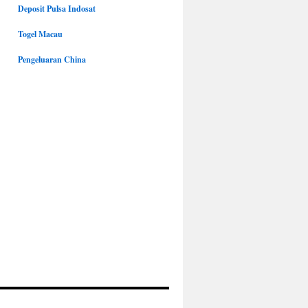
Deposit Pulsa Indosat
Togel Macau
Pengeluaran China