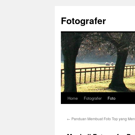
Skip
to
Fotografer
content
Home
Fotografer
Foto
←
Panduan Membuat Foto Top yang Menar