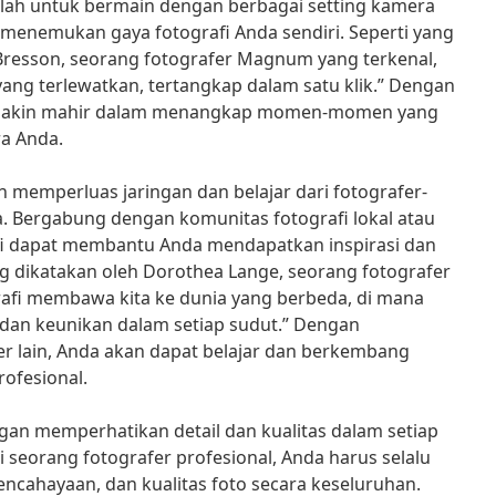
alah untuk bermain dengan berbagai setting kamera
k menemukan gaya fotografi Anda sendiri. Seperti yang
-Bresson, seorang fotografer Magnum yang terkenal,
yang terlewatkan, tertangkap dalam satu klik.” Dengan
semakin mahir dalam menangkap momen-momen yang
ra Anda.
 memperluas jaringan dan belajar dari fotografer-
ya. Bergabung dengan komunitas fotografi lokal atau
fi dapat membantu Anda mendapatkan inspirasi dan
yang dikatakan oleh Dorothea Lange, seorang fotografer
rafi membawa kita ke dunia yang berbeda, di mana
 dan keunikan dalam setiap sudut.” Dengan
er lain, Anda akan dapat belajar dan berkembang
rofesional.
an memperhatikan detail dan kualitas dalam setiap
 seorang fotografer profesional, Anda harus selalu
ncahayaan, dan kualitas foto secara keseluruhan.