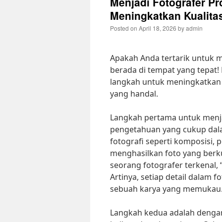
Menjadi Fotografer Pr
Meningkatkan Kualita
Posted on
April 18, 2026
by
admin
Apakah Anda tertarik untuk me
berada di tempat yang tepat!
langkah untuk meningkatkan 
yang handal.
Langkah pertama untuk menja
pengetahuan yang cukup dala
fotografi seperti komposisi
menghasilkan foto yang berku
seorang fotografer terkenal,
Artinya, setiap detail dalam
sebuah karya yang memukau
Langkah kedua adalah dengan