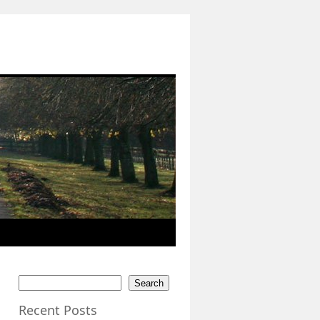
Search
Recent Posts