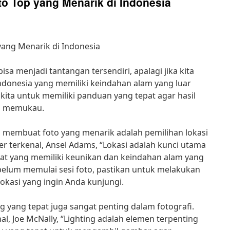
 Top yang Menarik di Indonesia
ang Menarik di Indonesia
a menjadi tantangan tersendiri, apalagi jika kita
ndonesia yang memiliki keindahan alam yang luar
i kita untuk memiliki panduan yang tepat agar hasil
an memukau.
m membuat foto yang menarik adalah pemilihan lokasi
er terkenal, Ansel Adams, “Lokasi adalah kunci utama
mpat yang memiliki keunikan dan keindahan alam yang
ebelum memulai sesi foto, pastikan untuk melakukan
lokasi yang ingin Anda kunjungi.
ng yang tepat juga sangat penting dalam fotografi.
l, Joe McNally, “Lighting adalah elemen terpenting