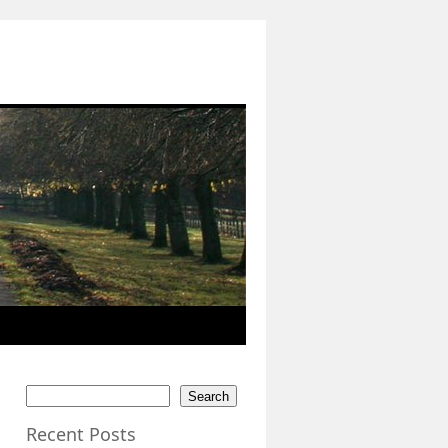
Search
Recent Posts