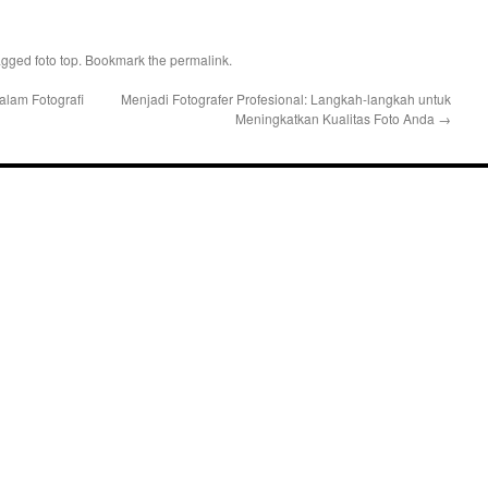
agged
foto top
. Bookmark the
permalink
.
lam Fotografi
Menjadi Fotografer Profesional: Langkah-langkah untuk
Meningkatkan Kualitas Foto Anda
→