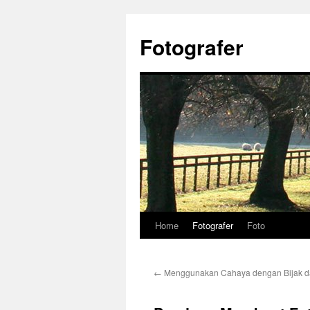
Skip
to
Fotografer
content
Home
Fotografer
Foto
←
Menggunakan Cahaya dengan Bijak da