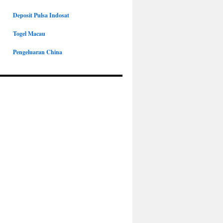
Deposit Pulsa Indosat
Togel Macau
Pengeluaran China