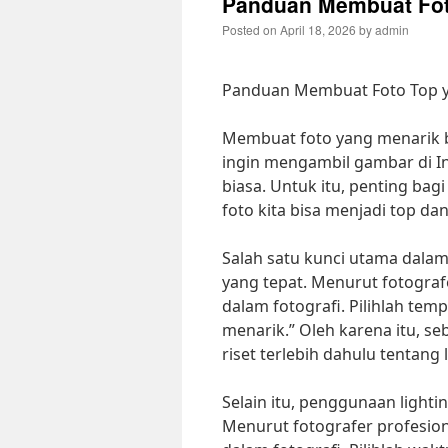
Panduan Membuat Foto
Posted on
April 18, 2026
by
admin
Panduan Membuat Foto Top y
Membuat foto yang menarik bis
ingin mengambil gambar di I
biasa. Untuk itu, penting bag
foto kita bisa menjadi top d
Salah satu kunci utama dala
yang tepat. Menurut fotograf
dalam fotografi. Pilihlah te
menarik.” Oleh karena itu, s
riset terlebih dahulu tentang 
Selain itu, penggunaan lighti
Menurut fotografer profesiona