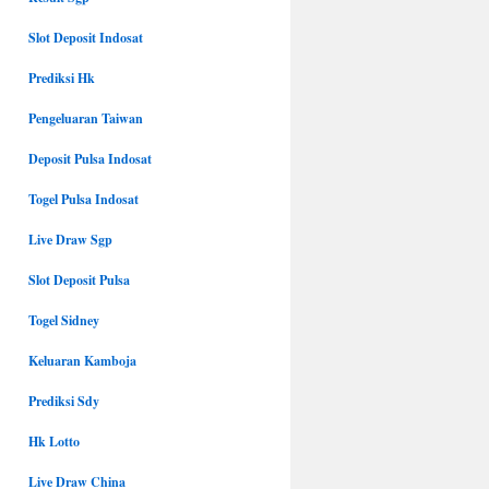
Slot Deposit Indosat
Prediksi Hk
Pengeluaran Taiwan
Deposit Pulsa Indosat
Togel Pulsa Indosat
Live Draw Sgp
Slot Deposit Pulsa
Togel Sidney
Keluaran Kamboja
Prediksi Sdy
Hk Lotto
Live Draw China