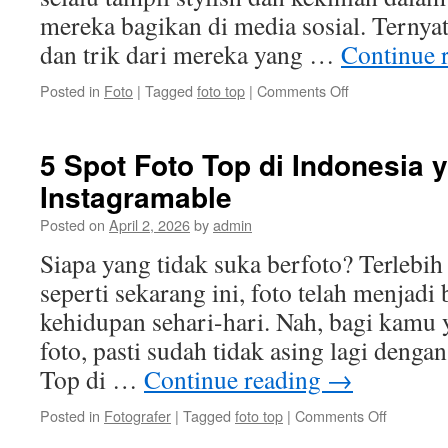
mereka bagikan di media sosial. Ternyat
dan trik dari mereka yang …
Continue 
on
Posted in
Foto
|
Tagged
foto top
|
Comments Off
Inspirasi
Foto
Top
5 Spot Foto Top di Indonesia 
ala
Instagramable
Selebgram
di
Posted on
April 2, 2026
by
admin
Indonesia
Siapa yang tidak suka berfoto? Terlebih l
seperti sekarang ini, foto telah menjadi
kehidupan sehari-hari. Nah, bagi kamu 
foto, pasti sudah tidak asing lagi dengan
Top di …
Continue reading
→
on
Posted in
Fotografer
|
Tagged
foto top
|
Comments Off
5