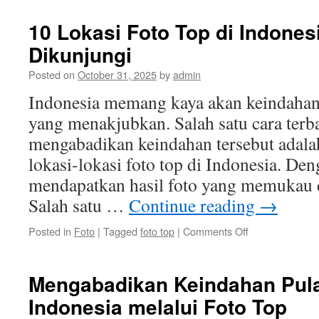
Foto
Top
10 Lokasi Foto Top di Indones
yang
Dikunjungi
Harus
Anda
Posted on
October 31, 2025
by
admin
Ketahui
di
Indonesia memang kaya akan keindahan
Indonesia
yang menakjubkan. Salah satu cara terb
mengabadikan keindahan tersebut adal
lokasi-lokasi foto top di Indonesia. De
mendapatkan hasil foto yang memukau d
Salah satu …
Continue reading
→
on
Posted in
Foto
|
Tagged
foto top
|
Comments Off
10
Lokasi
Foto
Mengabadikan Keindahan Pul
Top
Indonesia melalui Foto Top
di
Indonesia