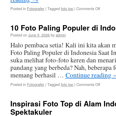
on
Posted in
Fotografer
|
Tagged
foto top
|
Comments Off
Tren
Foto
Terkini
10 Foto Paling Populer di Indo
yang
Sedang
Posted on
June 5, 2026
by
admin
Booming
Halo pembaca setia! Kali ini kita aka
di
Indonesia
Foto Paling Populer di Indonesia Saat In
suka melihat foto-foto keren dan menari
pandang yang berbeda? Nah, beberapa f
memang berhasil …
Continue reading
on
Posted in
Fotografer
|
Tagged
foto top
|
Comments Off
10
Foto
Paling
Inspirasi Foto Top di Alam In
Populer
Spektakuler
di
Indonesia