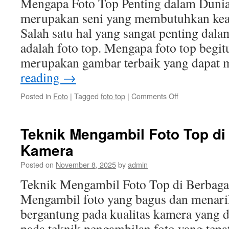
Mengapa Foto Top Penting dalam Dunia 
merupakan seni yang membutuhkan keahl
Salah satu hal yang sangat penting dala
adalah foto top. Mengapa foto top begit
merupakan gambar terbaik yang dapat
reading
→
on
Posted in
Foto
|
Tagged
foto top
|
Comments Off
Mengapa
Foto
Top
Teknik Mengambil Foto Top di
Penting
Kamera
dalam
Dunia
Posted on
November 8, 2025
by
admin
Fotografi?
Teknik Mengambil Foto Top di Berbaga
Mengambil foto yang bagus dan menari
bergantung pada kualitas kamera yang d
pada teknik pengambilan foto yang tepat