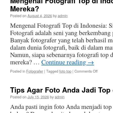
Mengenal Fotografi Top di Ind
Mereka?
Posted on
August 4, 2026
by
admin
Mengenal Fotografi Top di Indonesia: 
Fotografi adalah seni yang berkembang p
Banyak fotografer yang telah berhasil
dalam dunia fotografi, baik di dalam ma
Namun, siapa sebenarnya fotografi top 
mereka? …
Continue reading
→
on
Posted in
Fotografer
|
Tagged
foto top
|
Comments Off
Mengena
Fotografi
Top
Tips Agar Foto Anda Jadi Top 
di
Indonesia
Posted on
July 15, 2026
by
admin
Siapa
Anda pasti ingin foto Anda menjadi top 
Mereka?