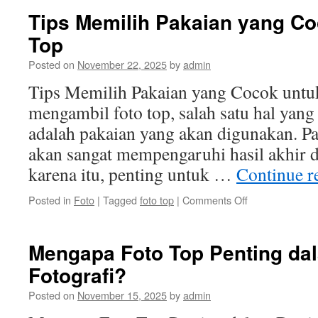
Pemandangan
Tips Memilih Pakaian yang Co
dan
Top
Cara
Mengambil
Posted on
November 22, 2025
by
admin
Foto
Topnya
Tips Memilih Pakaian yang Cocok untu
mengambil foto top, salah satu hal yang
adalah pakaian yang akan digunakan. Pa
akan sangat mempengaruhi hasil akhir da
karena itu, penting untuk …
Continue r
on
Posted in
Foto
|
Tagged
foto top
|
Comments Off
Tips
Memilih
Pakaian
Mengapa Foto Top Penting da
yang
Fotografi?
Cocok
untuk
Posted on
November 15, 2025
by
admin
Foto
Top