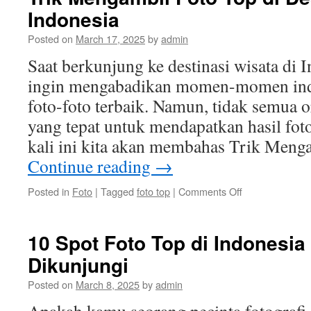
untuk
Indonesia
Prewedding
di
Posted on
March 17, 2025
by
admin
Indonesia
Saat berkunjung ke destinasi wisata di I
ingin mengabadikan momen-momen in
foto-foto terbaik. Namun, tidak semua o
yang tepat untuk mendapatkan hasil fo
kali ini kita akan membahas Trik Men
Continue reading
→
on
Posted in
Foto
|
Tagged
foto top
|
Comments Off
Trik
Mengambil
Foto
10 Spot Foto Top di Indonesia
Top
Dikunjungi
di
Destinasi
Posted on
March 8, 2025
by
admin
Wisata
Indonesia