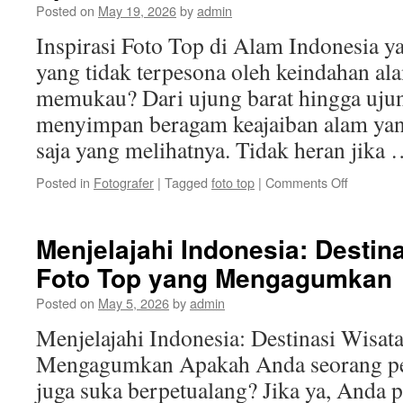
Posted on
May 19, 2026
by
admin
Saat
Ini
Inspirasi Foto Top di Alam Indonesia y
yang tidak terpesona oleh keindahan al
memukau? Dari ujung barat hingga ujung
menyimpan beragam keajaiban alam ya
saja yang melihatnya. Tidak heran jika
on
Posted in
Fotografer
|
Tagged
foto top
|
Comments Off
Inspirasi
Foto
Top
Menjelajahi Indonesia: Destin
di
Foto Top yang Mengagumkan
Alam
Indonesia
Posted on
May 5, 2026
by
admin
yang
Spektaku
Menjelajahi Indonesia: Destinasi Wisat
Mengagumkan Apakah Anda seorang pec
juga suka berpetualang? Jika ya, Anda 