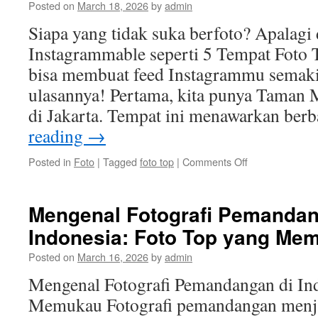
Posted on
March 18, 2026
by
admin
Wisata
Indonesia
Siapa yang tidak suka berfoto? Apalagi
Instagrammable seperti 5 Tempat Foto 
bisa membuat feed Instagrammu semaki
ulasannya! Pertama, kita punya Taman 
di Jakarta. Tempat ini menawarkan ber
reading
→
on
Posted in
Foto
|
Tagged
foto top
|
Comments Off
5
Tempat
Foto
Mengenal Fotografi Pemandan
Top
Indonesia: Foto Top yang Me
di
Indonesia
Posted on
March 16, 2026
by
admin
yang
Instagrammabl
Mengenal Fotografi Pemandangan di Ind
Memukau Fotografi pemandangan menjad