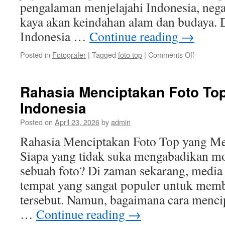
pengalaman menjelajahi Indonesia, neg
kaya akan keindahan alam dan budaya. D
Indonesia …
Continue reading
→
on
Posted in
Fotografer
|
Tagged
foto top
|
Comments Off
Menjelaja
Indonesia
Destinasi
Rahasia Menciptakan Foto Top
Wisata
Indonesia
untuk
Foto
Posted on
April 23, 2026
by
admin
Top
yang
Rahasia Menciptakan Foto Top yang Me
Mengagu
Siapa yang tidak suka mengabadikan m
sebuah foto? Di zaman sekarang, media 
tempat yang sangat populer untuk memb
tersebut. Namun, bagaimana cara menci
…
Continue reading
→