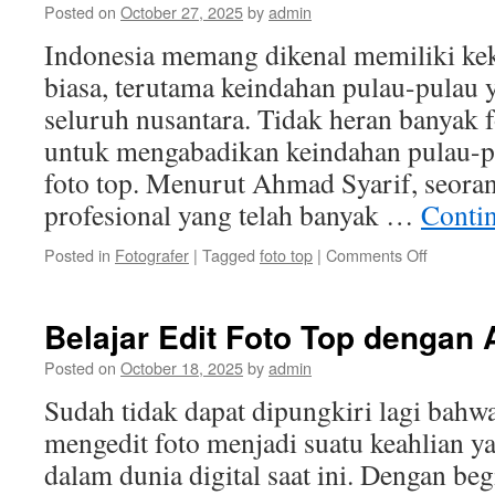
Posted on
October 27, 2025
by
admin
yang
Wajib
Indonesia memang dikenal memiliki kek
Dikunjungi
biasa, terutama keindahan pulau-pulau y
seluruh nusantara. Tidak heran banyak f
untuk mengabadikan keindahan pulau-p
foto top. Menurut Ahmad Syarif, seoran
profesional yang telah banyak …
Conti
on
Posted in
Fotografer
|
Tagged
foto top
|
Comments Off
Mengaba
Keindaha
Pulau-
Belajar Edit Foto Top dengan 
pulau
Indonesia
Posted on
October 18, 2025
by
admin
melalui
Sudah tidak dapat dipungkiri lagi ba
Foto
Top
mengedit foto menjadi suatu keahlian y
dalam dunia digital saat ini. Dengan beg