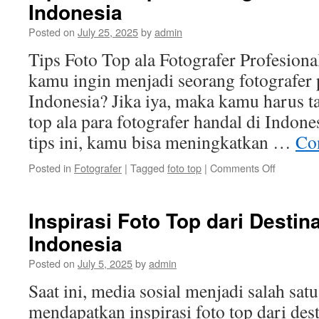
Indonesia
Trik
untuk
Posted on
July 25, 2025
by
admin
Menciptakan
Foto
Tips Foto Top ala Fotografer Profesion
Berkualitas
kamu ingin menjadi seorang fotografer 
Indonesia? Jika iya, maka kamu harus ta
top ala para fotografer handal di Indon
tips ini, kamu bisa meningkatkan …
Co
on
Posted in
Fotografer
|
Tagged
foto top
|
Comments Off
Tips
Foto
Top
Inspirasi Foto Top dari Destin
ala
Indonesia
Fotografe
Profesion
Posted on
July 5, 2025
by
admin
di
Indonesia
Saat ini, media sosial menjadi salah sat
mendapatkan inspirasi foto top dari dest