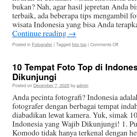
bukan? Nah, agar hasil jepretan Anda b
terbaik, ada beberapa tips mengambil fot
wisata Indonesia yang bisa Anda terap
Continue reading
→
on
Posted in
Fotografer
|
Tagged
foto top
|
Comments Off
Tips
Mengamb
Foto
10 Tempat Foto Top di Indone
Top
Dikunjungi
di
Destinasi
Posted on
December 7, 2025
by
admin
Wisata
Indonesia
Anda pecinta fotografi? Indonesia adala
fotografer dengan berbagai tempat inda
diabadikan lewat kamera. Yuk, simak 1
Indonesia yang Wajib Dikunjungi! 1. 
Komodo tidak hanya terkenal dengan 