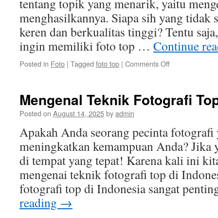
tentang topik yang menarik, yaitu menge
menghasilkannya. Siapa sih yang tidak 
keren dan berkualitas tinggi? Tentu saja
ingin memiliki foto top …
Continue re
on
Posted in
Foto
|
Tagged
foto top
|
Comments Off
Mengenal
Foto
Top
Mengenal Teknik Fotografi Top
dan
Cara
Posted on
August 14, 2025
by
admin
Menghasilkann
Apakah Anda seorang pecinta fotografi 
meningkatkan kemampuan Anda? Jika y
di tempat yang tepat! Karena kali ini k
mengenai teknik fotografi top di Indone
fotografi top di Indonesia sangat pent
reading
→