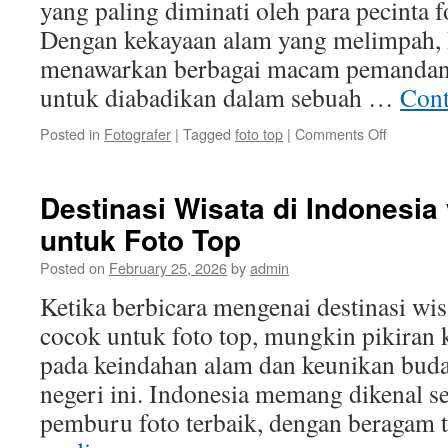
yang paling diminati oleh para pecinta f
Dengan kekayaan alam yang melimpah, 
menawarkan berbagai macam pemanda
untuk diabadikan dalam sebuah …
Cont
on
Posted in
Fotografer
|
Tagged
foto top
|
Comments Off
Mengena
Fotografi
Pemanda
Destinasi Wisata di Indonesi
di
untuk Foto Top
Indonesia
Foto
Posted on
February 25, 2026
by
admin
Top
yang
Ketika berbicara mengenai destinasi wis
Memuka
cocok untuk foto top, mungkin pikiran k
pada keindahan alam dan keunikan buda
negeri ini. Indonesia memang dikenal s
pemburu foto terbaik, dengan beragam