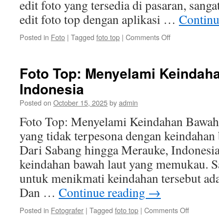
edit foto yang tersedia di pasaran, sanga
edit foto top dengan aplikasi …
Continu
on
Posted in
Foto
|
Tagged
foto top
|
Comments Off
Belajar
Edit
Foto
Foto Top: Menyelami Keindah
Top
Indonesia
dengan
Aplikasi
Posted on
October 15, 2025
by
admin
Terbaik
Foto Top: Menyelami Keindahan Bawah 
yang tidak terpesona dengan keindahan 
Dari Sabang hingga Merauke, Indonesi
keindahan bawah laut yang memukau. Sal
untuk menikmati keindahan tersebut ad
Dan …
Continue reading
→
on
Posted in
Fotografer
|
Tagged
foto top
|
Comments Off