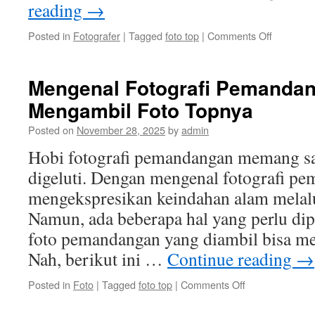
reading
→
on
Posted in
Fotografer
|
Tagged
foto top
|
Comments Off
10
Tempat
Foto
Mengenal Fotografi Pemandan
Top
Mengambil Foto Topnya
di
Indonesia
Posted on
November 28, 2025
by
admin
yang
Wajib
Hobi fotografi pemandangan memang sa
Dikunjung
digeluti. Dengan mengenal fotografi pe
mengekspresikan keindahan alam melalu
Namun, ada beberapa hal yang perlu dipe
foto pemandangan yang diambil bisa men
Nah, berikut ini …
Continue reading
→
on
Posted in
Foto
|
Tagged
foto top
|
Comments Off
Mengenal
Fotografi