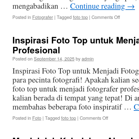
mengabadikan …
Continue reading
→
on
Posted in
Fotografer
|
Tagged
foto top
|
Comments Off
Foto
Top:
Memotret
Inspirasi Foto Top untuk Menj
Kebuday
Profesional
Indonesia
dengan
Posted on
September 14, 2025
by
admin
Apik
Inspirasi Foto Top untuk Menjadi Fotog
para pecinta fotografi! Apakah kalian s
foto top untuk menjadi fotografer profe
kalian berada di tempat yang tepat! Di ar
membahas beberapa foto inspiratif …
C
on
Posted in
Foto
|
Tagged
foto top
|
Comments Off
Inspirasi
Foto
Top