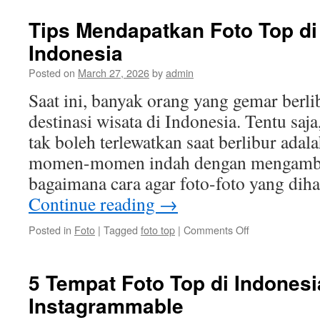
Spot
Foto
Tips Mendapatkan Foto Top di
Top
Indonesia
di
Indonesia
Posted on
March 27, 2026
by
admin
yang
Instagra
Saat ini, banyak orang yang gemar berli
destinasi wisata di Indonesia. Tentu saja
tak boleh terlewatkan saat berlibur ada
momen-momen indah dengan mengambil
bagaimana cara agar foto-foto yang diha
Continue reading
→
on
Posted in
Foto
|
Tagged
foto top
|
Comments Off
Tips
Mendapatkan
Foto
5 Tempat Foto Top di Indones
Top
Instagrammable
di
Destinasi