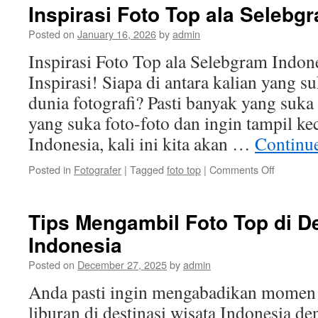
Foto
Inspirasi Foto Top ala Selebg
Top
yang
Posted on
January 16, 2026
by
admin
Instagra
Inspirasi Foto Top ala Selebgram Indon
di
Indonesia
Inspirasi! Siapa di antara kalian yang 
dunia fotografi? Pasti banyak yang suka
yang suka foto-foto dan ingin tampil ke
Indonesia, kali ini kita akan …
Continu
on
Posted in
Fotografer
|
Tagged
foto top
|
Comments Off
Inspirasi
Foto
Top
Tips Mengambil Foto Top di De
ala
Indonesia
Selebgr
Indonesia
Posted on
December 27, 2025
by
admin
Anda pasti ingin mengabadikan momen 
liburan di destinasi wisata Indonesia de