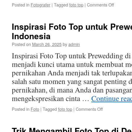
on
Posted in
Fotografer
|
Tagged
foto top
|
Comments Off
10
Foto
Top
Inspirasi Foto Top untuk Prew
yang
Indonesia
Menakjub
di
Posted on
March 26, 2025
by
admin
Indonesia
Inspirasi Foto Top untuk Prewedding di
menjadi kunci utama untuk membuat m
pernikahan Anda menjadi tak terlupaka
salah satu momen yang sangat penting 
pernikahan, di mana Anda dan pasangan
mengekspresikan cinta …
Continue rea
on
Posted in
Foto
|
Tagged
foto top
|
Comments Off
Inspirasi
Foto
Top
Trik Mengambil Foto Top di De