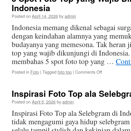
Indonesia
yang
Menarik
Posted on
April 14, 2026
by
admin
di
Indonesia
Indonesia memang dikenal sebagai surga
dengan keindahan alamnya yang memu
budayanya yang memesona. Tak heran ji
top yang wajib dikunjungi di Indonesia. 
membahas 5 spot foto top yang …
Cont
on
Posted in
Foto
|
Tagged
foto top
|
Comments Off
5
Spot
Foto
Inspirasi Foto Top ala Selebg
Top
yang
Posted on
April 5, 2026
by
admin
Wajib
Inspirasi Foto Top ala Selebgram di In
Dikunjungi
di
tidak mengagumi gaya hidup selebgram
Indonesia
selalu tampil stylish dan kekinian dalam