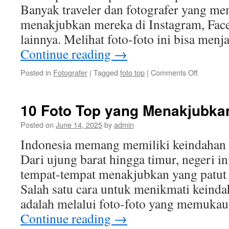
Banyak traveler dan fotografer yang me
menakjubkan mereka di Instagram, Fac
lainnya. Melihat foto-foto ini bisa men
Continue reading
→
on
Posted in
Fotografer
|
Tagged
foto top
|
Comments Off
Inspirasi
Foto
Top
10 Foto Top yang Menakjubkan
dari
Destinasi
Posted on
June 14, 2025
by
admin
Wisata
Indonesia memang memiliki keindahan a
Indonesia
Dari ujung barat hingga timur, negeri i
tempat-tempat menakjubkan yang patut 
Salah satu cara untuk menikmati keind
adalah melalui foto-foto yang memukau.
Continue reading
→