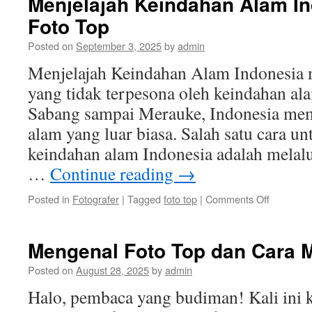
Menjelajah Keindahan Alam In
untuk
Foto Top
Menjadi
Fotografer
Posted on
September 3, 2025
by
admin
Profesional
Menjelajah Keindahan Alam Indonesia m
yang tidak terpesona oleh keindahan al
Sabang sampai Merauke, Indonesia me
alam yang luar biasa. Salah satu cara u
keindahan alam Indonesia adalah melalui
…
Continue reading
→
on
Posted in
Fotografer
|
Tagged
foto top
|
Comments Off
Menjelaj
Keindaha
Alam
Mengenal Foto Top dan Cara 
Indonesia
melalui
Posted on
August 28, 2025
by
admin
Foto
Halo, pembaca yang budiman! Kali ini 
Top