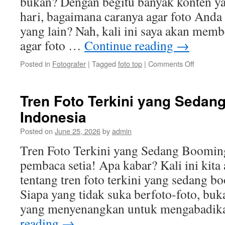
bukan? Dengan begitu banyak konten ya
hari, bagaimana caranya agar foto Anda 
yang lain? Nah, kali ini saya akan memb
agar foto …
Continue reading
→
on
Posted in
Fotografer
|
Tagged
foto top
|
Comments Off
Tips
Agar
Foto
Tren Foto Terkini yang Sedan
Anda
Indonesia
Jadi
Top
Posted on
June 25, 2026
by
admin
di
Media
Tren Foto Terkini yang Sedang Booming
Sosial
pembaca setia! Apa kabar? Kali ini kit
tentang tren foto terkini yang sedang b
Siapa yang tidak suka berfoto-foto, buk
yang menyenangkan untuk mengabadi
reading
→