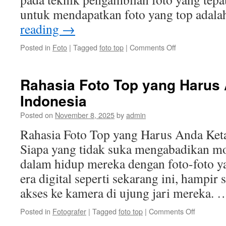
untuk mendapatkan foto yang top adal
reading
→
on
Posted in
Foto
|
Tagged
foto top
|
Comments Off
Teknik
Mengambil
Foto
Rahasia Foto Top yang Harus 
Top
Indonesia
di
Berbagai
Posted on
November 8, 2025
by
admin
Jenis
Kamera
Rahasia Foto Top yang Harus Anda Keta
Siapa yang tidak suka mengabadikan
dalam hidup mereka dengan foto-foto 
era digital seperti sekarang ini, hampi
akses ke kamera di ujung jari mereka.
on
Posted in
Fotografer
|
Tagged
foto top
|
Comments Off
Rahasia