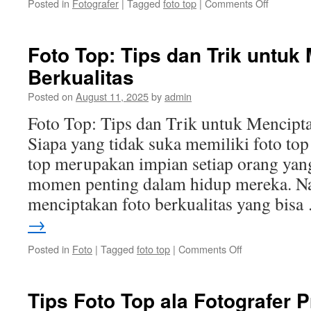
on
Posted in
Fotografer
|
Tagged
foto top
|
Comments Off
Mengena
Teknik
Fotografi
Foto Top: Tips dan Trik untuk
Top
Berkualitas
di
Indonesia
Posted on
August 11, 2025
by
admin
Foto Top: Tips dan Trik untuk Mencipta
Siapa yang tidak suka memiliki foto t
top merupakan impian setiap orang ya
momen penting dalam hidup mereka. N
menciptakan foto berkualitas yang bis
→
on
Posted in
Foto
|
Tagged
foto top
|
Comments Off
Foto
Top:
Tips
Tips Foto Top ala Fotografer P
dan