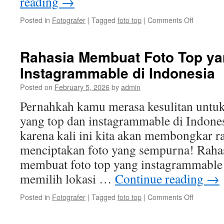
reading
→
on
Posted in
Fotografer
|
Tagged
foto top
|
Comments Off
Destinasi
Wisata
di
Rahasia Membuat Foto Top y
Indonesia
Instagrammable di Indonesia
yang
Cocok
Posted on
February 5, 2026
by
admin
untuk
Foto
Pernahkah kamu merasa kesulitan untu
Top
yang top dan instagrammable di Indones
karena kali ini kita akan membongkar r
menciptakan foto yang sempurna! Raha
membuat foto top yang instagrammable 
memilih lokasi …
Continue reading
→
on
Posted in
Fotografer
|
Tagged
foto top
|
Comments Off
Rahasia
Membuat