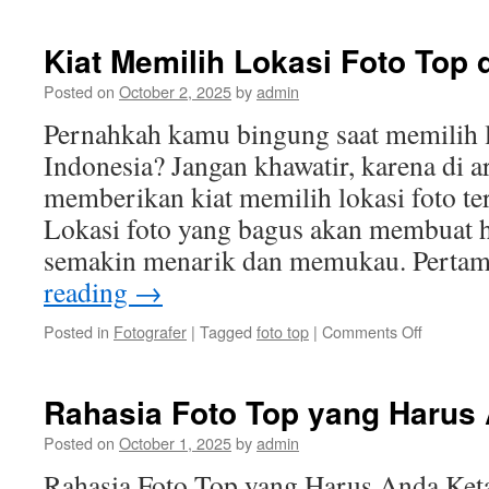
Foto
Top:
Menyelam
Kiat Memilih Lokasi Foto Top 
Keindaha
Bawah
Posted on
October 2, 2025
by
admin
Laut
Pernahkah kamu bingung saat memilih lo
Indonesia
Indonesia? Jangan khawatir, karena di ar
memberikan kiat memilih lokasi foto ter
Lokasi foto yang bagus akan membuat h
semakin menarik dan memukau. Perta
reading
→
on
Posted in
Fotografer
|
Tagged
foto top
|
Comments Off
Kiat
Memilih
Lokasi
Rahasia Foto Top yang Harus
Foto
Top
Posted on
October 1, 2025
by
admin
di
Rahasia Foto Top yang Harus Anda Keta
Indonesia