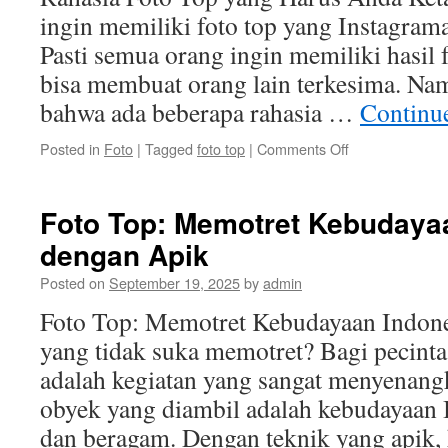
ingin memiliki foto top yang Instagra
Pasti semua orang ingin memiliki hasil
bisa membuat orang lain terkesima. Na
bahwa ada beberapa rahasia …
Continu
on
Posted in
Foto
|
Tagged
foto top
|
Comments Off
Rahasia
Foto
Top
Foto Top: Memotret Kebudaya
yang
dengan Apik
Harus
Anda
Posted on
September 19, 2025
by
admin
Ketahui
Foto Top: Memotret Kebudayaan Indone
yang tidak suka memotret? Bagi pecinta
adalah kegiatan yang sangat menyenangk
obyek yang diambil adalah kebudayaan 
dan beragam. Dengan teknik yang apik, 