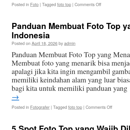
on
Posted in
Foto
|
Tagged
foto top
|
Comments Off
Rahasia
Menciptakan
Foto
Panduan Membuat Foto Top ya
Top
Indonesia
yang
Menarik
Posted on
April 18, 2026
by
admin
di
Indonesia
Panduan Membuat Foto Top yang Menar
Membuat foto yang menarik bisa menjadi
apalagi jika kita ingin mengambil gamb
memiliki keindahan alam yang luar biasa
bagi kita untuk memiliki panduan yan
→
on
Posted in
Fotografer
|
Tagged
foto top
|
Comments Off
Panduan
Membuat
Foto
5 Spot Foto Top yang Wajib Di
Top